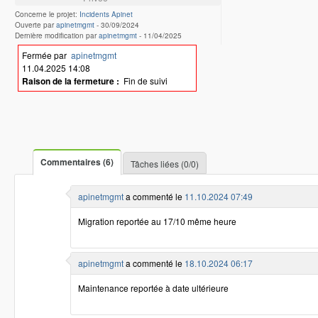
Concerne le projet:
Incidents Apinet
Ouverte par
apinetmgmt
-
30/09/2024
Dernière modification par
apinetmgmt
-
11/04/2025
Fermée par
apinetmgmt
11.04.2025 14:08
Raison de la fermeture :
Fin de suivi
Commentaires (6)
Tâches liées (0/0)
apinetmgmt
a commenté le
11.10.2024 07:49
Migration reportée au 17/10 même heure
apinetmgmt
a commenté le
18.10.2024 06:17
Maintenance reportée à date ultérieure