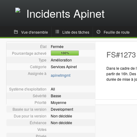
Incidents Apinet
Vue d'ensemble
Liste des tâches
Feuille de route
État
Fermée
FS#1273 -
Pourcentage achevé
100%
Type
Amélioration
Catégorie
Services Apinet
Dans le cadre de l
Assignée à
partir de 16h. Des
apinetmgmt
durée de mise à jo
Système d'exploitation
All
Sévérité
Basse
Priorité
Moyenne
Basée sur la version
Development
Due pour la version
Non décidée
Échéance
Non décidée
Votes
Privée