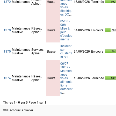
1372
Maintenance
Haute
15/06/2026
Terminée
100
Apinet
ance
voies
électriqu
es DC
...
05/08 -
00h -
Maintenance
Réseau
Mise à
1379
Haute
04/08/2026
En cours
30
curative
Apinet
jour
d'équipe
ments
Incident
Maintenance
Services
sur
1375
Basse
24/06/2026
En cours
70
curative
Apinet
cluster 2
#EV1
06/07-
10/07 -
Mainten
ance
Maintenance
Réseau
1374
Haute
voies
15/06/2026
Terminée
100
curative
Apinet
alimenta
tions
datacent
e
...
Tâches 1 - 6 sur 6
Page 1 sur 1
Raccourcis clavier