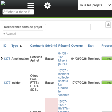
Rechercher dans ce projet
Avancé
ID
Type
Catégorie
Sévérité
Résumé
Ouverte
État
Progre
04/08 -
Services
16h -
1378
Amélioration
Basse
04/08/2026
Terminée
100
Apinet
Mise à
jour SI
17/07 -
Incident
Offres
collecte
Pros
secteur
1377
Incident
FTTE /
Basse
17/07/2026
Terminée
100
La
FTTO /
Chaize
SDSL
le
Vicomte
15/07-
16/07 -
8h/17h -
Réseau
Mainten