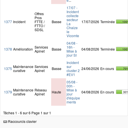
e
...
17/07 -
Incident
Offres
collecte
Pros
secteur
1377
Incident
FTTE /
Basse
17/07/2026
Terminée
100
La
FTTO /
Chaize
SDSL
le
Vicomte
04/08 -
Services
16h -
1378
Amélioration
Basse
04/08/2026
Terminée
100
Apinet
Mise à
jour SI
Incident
Maintenance
Services
sur
1375
Basse
24/06/2026
En cours
70
curative
Apinet
cluster 2
#EV1
05/08 -
00h -
Maintenance
Réseau
Mise à
1379
Haute
04/08/2026
En cours
30
curative
Apinet
jour
d'équipe
ments
Tâches 1 - 6 sur 6
Page 1 sur 1
Raccourcis clavier