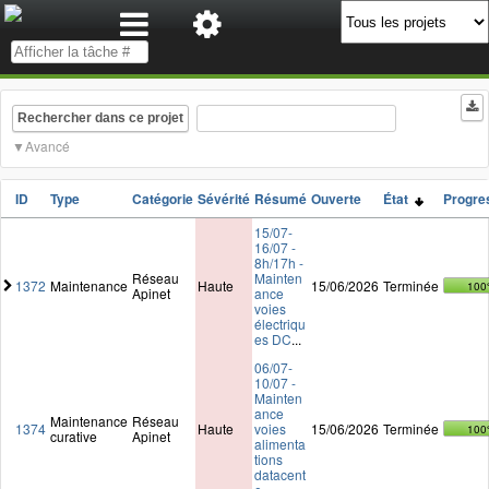
Rechercher dans ce projet
Avancé
ID
Type
Catégorie
Sévérité
Résumé
Ouverte
État
Progre
15/07-
16/07 -
8h/17h -
Réseau
Mainten
1372
Maintenance
Haute
15/06/2026
Terminée
100
Apinet
ance
voies
électriqu
es DC
...
06/07-
10/07 -
Mainten
ance
Maintenance
Réseau
1374
Haute
voies
15/06/2026
Terminée
100
curative
Apinet
alimenta
tions
datacent