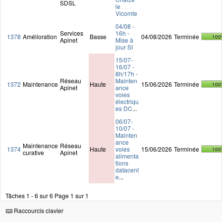
SDSL
le
Vicomte
04/08 -
Services
16h -
1378
Amélioration
Basse
04/08/2026
Terminée
100
Apinet
Mise à
jour SI
15/07-
16/07 -
8h/17h -
Réseau
Mainten
1372
Maintenance
Haute
15/06/2026
Terminée
100
Apinet
ance
voies
électriqu
es DC
...
06/07-
10/07 -
Mainten
ance
Maintenance
Réseau
1374
Haute
voies
15/06/2026
Terminée
100
curative
Apinet
alimenta
tions
datacent
e
...
Tâches 1 - 6 sur 6
Page 1 sur 1
Raccourcis clavier