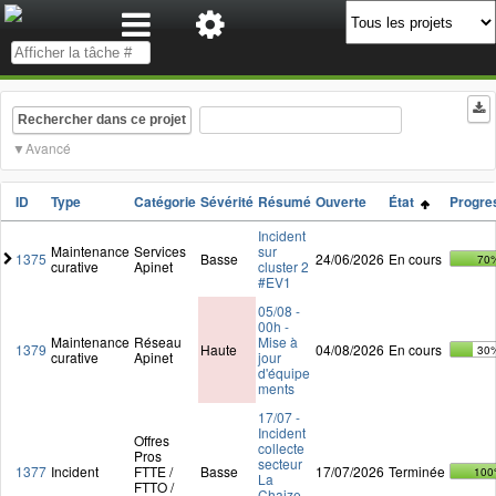
Rechercher dans ce projet
Avancé
ID
Type
Catégorie
Sévérité
Résumé
Ouverte
État
Progre
Incident
Maintenance
Services
sur
1375
Basse
24/06/2026
En cours
70
curative
Apinet
cluster 2
#EV1
05/08 -
00h -
Maintenance
Réseau
Mise à
1379
Haute
04/08/2026
En cours
30
curative
Apinet
jour
d'équipe
ments
17/07 -
Incident
Offres
collecte
Pros
secteur
1377
Incident
FTTE /
Basse
17/07/2026
Terminée
100
La
FTTO /
Chaize