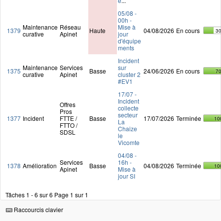
e
...
05/08 -
00h -
Maintenance
Réseau
Mise à
1379
Haute
04/08/2026
En cours
3
curative
Apinet
jour
d'équipe
ments
Incident
Maintenance
Services
sur
1375
Basse
24/06/2026
En cours
7
curative
Apinet
cluster 2
#EV1
17/07 -
Incident
Offres
collecte
Pros
secteur
1377
Incident
FTTE /
Basse
17/07/2026
Terminée
10
La
FTTO /
Chaize
SDSL
le
Vicomte
04/08 -
Services
16h -
1378
Amélioration
Basse
04/08/2026
Terminée
10
Apinet
Mise à
jour SI
Tâches 1 - 6 sur 6
Page 1 sur 1
Raccourcis clavier