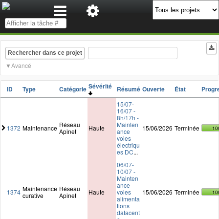
Rechercher dans ce projet
Avancé
Sévérité
ID
Type
Catégorie
Résumé
Ouverte
État
Progr
15/07-
16/07 -
8h/17h -
Réseau
Mainten
1372
Maintenance
Haute
15/06/2026
Terminée
10
Apinet
ance
voies
électriqu
es DC
...
06/07-
10/07 -
Mainten
ance
Maintenance
Réseau
1374
Haute
voies
15/06/2026
Terminée
10
curative
Apinet
alimenta
tions
datacent