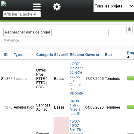
Rechercher dans ce projet
Avancé
Pro
ID
Type
Catégorie
Sévérité
Résumé
Ouverte
État
17/07 -
Incident
Offres
collecte
Pros
secteur
1377
Incident
FTTE /
Basse
17/07/2026
Terminée
La
FTTO /
Chaize
SDSL
le
Vicomte
04/08 -
Services
16h -
1378
Amélioration
Basse
04/08/2026
Terminée
Apinet
Mise à
jour SI
15/07-
16/07 -
8h/17h -
Réseau
Mainten