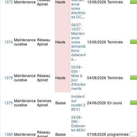
1372
Maintenance
Haute
15/06/2026
Terminée
Apinet
ance
voies
électriqu
es DC
...
06/07-
10/07 -
Mainten
ance
Maintenance
Réseau
1374
Haute
voies
15/06/2026
Terminée
curative
Apinet
alimenta
tions
datacent
e
...
05/08 -
00h -
Maintenance
Réseau
Mise à
1379
Haute
04/08/2026
Terminée
curative
Apinet
jour
d'équipe
ments
Incident
Maintenance
Services
sur
1375
Basse
24/06/2026
En cours
curative
Apinet
cluster 2
#EV1
24/08 -
08h -
Datacen
ter #EN1
Réseau
1380
Maintenance
Basse
-
07/08/2026
programmée
Apinet