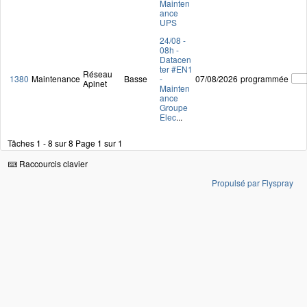
Mainten
ance
UPS
24/08 -
08h -
Datacen
ter #EN1
Réseau
1380
Maintenance
Basse
-
07/08/2026
programmée
Apinet
Mainten
ance
Groupe
Elec
...
Tâches 1 - 8 sur 8
Page 1 sur 1
Raccourcis clavier
Propulsé par Flyspray