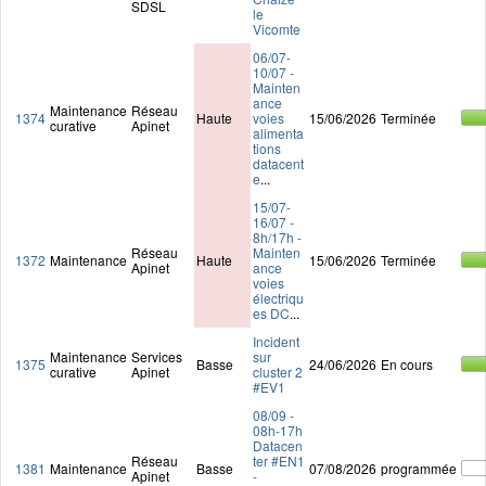
SDSL
le
Vicomte
06/07-
10/07 -
Mainten
ance
Maintenance
Réseau
1374
Haute
voies
15/06/2026
Terminée
curative
Apinet
alimenta
tions
datacent
e
...
15/07-
16/07 -
8h/17h -
Réseau
Mainten
1372
Maintenance
Haute
15/06/2026
Terminée
Apinet
ance
voies
électriqu
es DC
...
Incident
Maintenance
Services
sur
1375
Basse
24/06/2026
En cours
curative
Apinet
cluster 2
#EV1
08/09 -
08h-17h
Datacen
Réseau
ter #EN1
1381
Maintenance
Basse
07/08/2026
programmée
Apinet
-