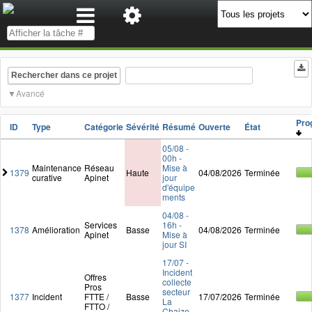
Rechercher dans ce projet
Avancé
Pro
ID
Type
Catégorie
Sévérité
Résumé
Ouverte
État
05/08 -
00h -
Maintenance
Réseau
Mise à
1379
Haute
04/08/2026
Terminée
curative
Apinet
jour
d'équipe
ments
04/08 -
Services
16h -
1378
Amélioration
Basse
04/08/2026
Terminée
Apinet
Mise à
jour SI
17/07 -
Incident
Offres
collecte
Pros
secteur
1377
Incident
FTTE /
Basse
17/07/2026
Terminée
La
FTTO /
Chaize