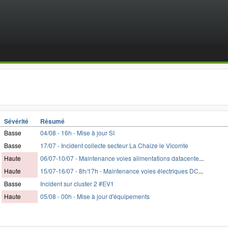
Sévérité
Résumé
Basse
04/08 - 16h - Mise à jour SI
Basse
17/07 - Incident collecte secteur La Chaize le Vicomte
Haute
06/07-10/07 - Maintenance voies alimentations datacente
...
Haute
15/07-16/07 - 8h/17h - Maintenance voies électriques DC
...
Basse
Incident sur cluster 2 #EV1
Haute
05/08 - 00h - Mise à jour d'équipements