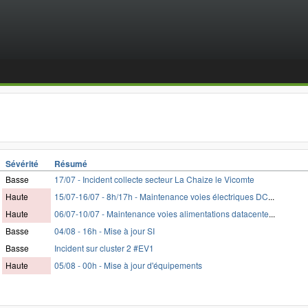
Sévérité
Résumé
Basse
17/07 - Incident collecte secteur La Chaize le Vicomte
Haute
15/07-16/07 - 8h/17h - Maintenance voies électriques DC
...
Haute
06/07-10/07 - Maintenance voies alimentations datacente
...
Basse
04/08 - 16h - Mise à jour SI
Basse
Incident sur cluster 2 #EV1
Haute
05/08 - 00h - Mise à jour d'équipements