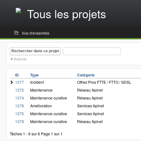
Tous les projets
Vue d'ensemble
Rechercher dans ce projet
Avancé
ID
Type
Catégorie
1377
Incident
Offres Pros FTTE / FTTO / SDSL
1372
Maintenance
Réseau Apinet
1374
Maintenance curative
Réseau Apinet
1378
Amélioration
Services Apinet
1375
Maintenance curative
Services Apinet
1379
Maintenance curative
Réseau Apinet
Tâches 1 - 6 sur 6
Page 1 sur 1