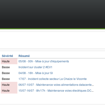
Sévérité
Résumé
Haute
05/08 - 00h - Mise à jour d'équipements
Basse
Incident sur cluster 2 #EV1
Basse
04/08 - 16h - Mise à jour SI
Basse
17/07 - Incident collecte secteur La Chaize le Vicomte
Haute
06/07-10/07 - Maintenance voies alimentations datacente
...
Haute
15/07-16/07 - 8h/17h - Maintenance voies électriques DC
...