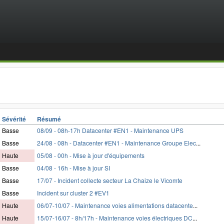
Sévérité
Résumé
Basse
08/09 - 08h-17h Datacenter #EN1 - Maintenance UPS
Basse
24/08 - 08h - Datacenter #EN1 - Maintenance Groupe Elec
...
Haute
05/08 - 00h - Mise à jour d'équipements
Basse
04/08 - 16h - Mise à jour SI
Basse
17/07 - Incident collecte secteur La Chaize le Vicomte
Basse
Incident sur cluster 2 #EV1
Haute
06/07-10/07 - Maintenance voies alimentations datacente
...
Haute
15/07-16/07 - 8h/17h - Maintenance voies électriques DC
...