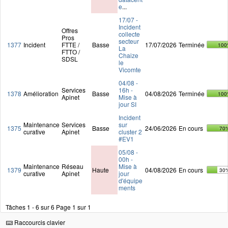
e
...
17/07 -
Incident
Offres
collecte
Pros
secteur
1377
Incident
FTTE /
Basse
17/07/2026
Terminée
100
La
FTTO /
Chaize
SDSL
le
Vicomte
04/08 -
Services
16h -
1378
Amélioration
Basse
04/08/2026
Terminée
100
Apinet
Mise à
jour SI
Incident
Maintenance
Services
sur
1375
Basse
24/06/2026
En cours
70
curative
Apinet
cluster 2
#EV1
05/08 -
00h -
Maintenance
Réseau
Mise à
1379
Haute
04/08/2026
En cours
30
curative
Apinet
jour
d'équipe
ments
Tâches 1 - 6 sur 6
Page 1 sur 1
Raccourcis clavier