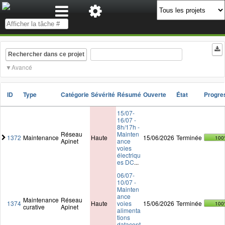
Rechercher dans ce projet
Avancé
ID
Type
Catégorie
Sévérité
Résumé
Ouverte
État
Progre
15/07-
16/07 -
8h/17h -
Réseau
Mainten
1372
Maintenance
Haute
15/06/2026
Terminée
100
Apinet
ance
voies
électriqu
es DC
...
06/07-
10/07 -
Mainten
ance
Maintenance
Réseau
1374
Haute
voies
15/06/2026
Terminée
100
curative
Apinet
alimenta
tions
datacent