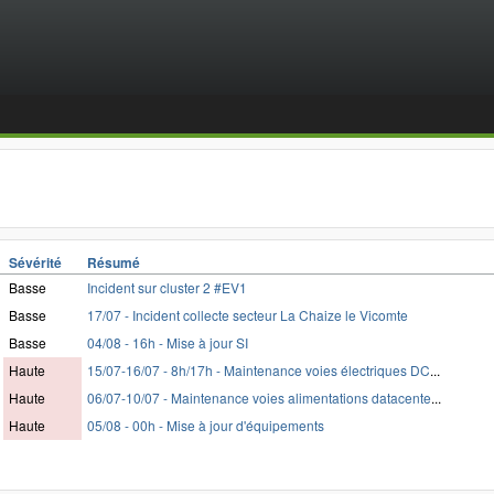
Sévérité
Résumé
Basse
Incident sur cluster 2 #EV1
Basse
17/07 - Incident collecte secteur La Chaize le Vicomte
Basse
04/08 - 16h - Mise à jour SI
Haute
15/07-16/07 - 8h/17h - Maintenance voies électriques DC
...
Haute
06/07-10/07 - Maintenance voies alimentations datacente
...
Haute
05/08 - 00h - Mise à jour d'équipements