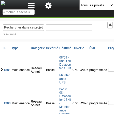
Rechercher dans ce projet
Avancé
ID
Type
Catégorie
Sévérité
Résumé
Ouverte
État
Pro
08/09 -
08h-17h
Datacen
Réseau
ter #EN1
1381
Maintenance
Basse
07/08/2026
programmée
Apinet
-
Mainten
ance
UPS
24/08 -
08h -
Datacen
ter #EN1
Réseau
1380
Maintenance
Basse
-
07/08/2026
programmée
Apinet
Mainten
ance
Groupe