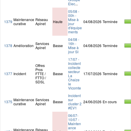
Elec
...
05/08 -
00h -
Maintenance
Réseau
Mise à
1379
Haute
04/08/2026
Terminée
curative
Apinet
jour
d'équipe
ments
04/08 -
Services
16h -
1378
Amélioration
Basse
04/08/2026
Terminée
Apinet
Mise à
jour SI
17/07 -
Incident
Offres
collecte
Pros
secteur
1377
Incident
FTTE /
Basse
17/07/2026
Terminée
La
FTTO /
Chaize
SDSL
le
Vicomte
Incident
Maintenance
Services
sur
1375
Basse
24/06/2026
En cours
curative
Apinet
cluster 2
#EV1
06/07-
10/07 -
Mainten
ance
Maintenance
Réseau