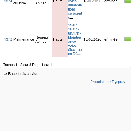
1374
Haute
voies
15/06/2026
Terminée
curative
Apinet
alimenta
tions
datacent
e
...
15/07-
16/07 -
8h/17h -
Réseau
Mainten
1372
Maintenance
Haute
15/06/2026
Terminée
Apinet
ance
voies
électriqu
es DC
...
Tâches 1 - 8 sur 8
Page 1 sur 1
Raccourcis clavier
Propulsé par Flyspray