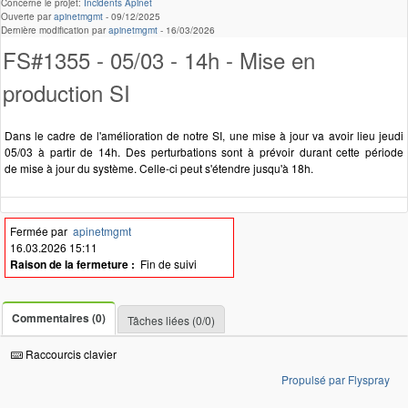
Concerne le projet:
Incidents Apinet
Ouverte par
apinetmgmt
-
09/12/2025
Dernière modification par
apinetmgmt
-
16/03/2026
FS#1355 - 05/03 - 14h - Mise en
production SI
Dans le cadre de l'amélioration de notre SI, une mise à jour va avoir lieu jeudi
05/03 à partir de 14h. Des perturbations sont à prévoir durant cette période
de mise à jour du système. Celle-ci peut s'étendre jusqu'à 18h.
Fermée par
apinetmgmt
16.03.2026 15:11
Raison de la fermeture :
Fin de suivi
Commentaires (0)
Tâches liées (0/0)
Raccourcis clavier
Propulsé par Flyspray