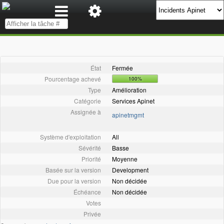
État
Fermée
Pourcentage achevé
100%
Type
Amélioration
Catégorie
Services Apinet
Assignée à
apinetmgmt
Système d'exploitation
All
Sévérité
Basse
Priorité
Moyenne
Basée sur la version
Development
Due pour la version
Non décidée
Échéance
Non décidée
Votes
Privée