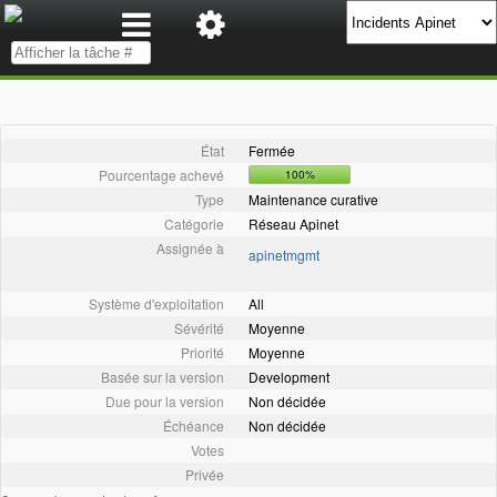
État
Fermée
Pourcentage achevé
100%
Type
Maintenance curative
Catégorie
Réseau Apinet
Assignée à
apinetmgmt
Système d'exploitation
All
Sévérité
Moyenne
Priorité
Moyenne
Basée sur la version
Development
Due pour la version
Non décidée
Échéance
Non décidée
Votes
Privée