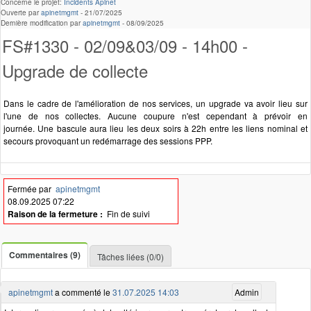
Concerne le projet:
Incidents Apinet
Ouverte par
apinetmgmt
-
21/07/2025
Dernière modification par
apinetmgmt
-
08/09/2025
FS#1330 - 02/09&03/09 - 14h00 -
Upgrade de collecte
Dans le cadre de l'amélioration de nos services, un upgrade va avoir lieu sur
l'une de nos collectes. Aucune coupure n'est cependant à prévoir en
journée. Une bascule aura lieu les deux soirs à 22h entre les liens nominal et
secours provoquant un redémarrage des sessions PPP.
Fermée par
apinetmgmt
08.09.2025 07:22
Raison de la fermeture :
Fin de suivi
Commentaires (9)
Tâches liées (0/0)
apinetmgmt
a commenté le
31.07.2025 14:03
Admin