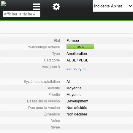
État
Fermée
Pourcentage achevé
100%
Type
Amélioration
Catégorie
ADSL / VDSL
Assignée à
apinetmgmt
Système d'exploitation
All
Sévérité
Moyenne
Priorité
Moyenne
Basée sur la version
Development
Due pour la version
Non décidée
Échéance
Non décidée
Votes
Privée