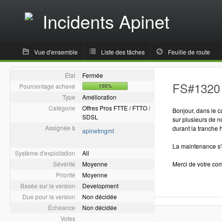
Incidents Apinet
Vue d'ensemble
Liste des tâches
Feuille de route
État
Fermée
FS#1320 
Pourcentage achevé
100%
Type
Amélioration
Catégorie
Offres Pros FTTE / FTTO /
Bonjour, dans le c
SDSL
sur plusieurs de 
Assignée à
durant la tranche 
apinetmgmt
La maintenance s'é
Système d'exploitation
All
Sévérité
Moyenne
Merci de votre c
Priorité
Moyenne
Basée sur la version
Development
Due pour la version
Non décidée
Échéance
Non décidée
Votes