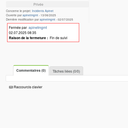
Privée
Concerne le projet:
Incidents Apinet
Ouverte par
apinetmgmt
-
13/06/2025
Dernière modification par
apinetmgmt
-
02/07/2025
Fermée par
apinetmgmt
02.07.2025 08:35
Raison de la fermeture :
Fin de suivi
Commentaires (0)
Tâches liées (0/0)
Raccourcis clavier