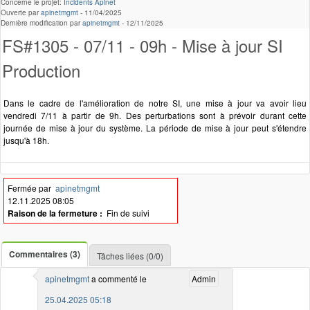
Concerne le projet:
Incidents Apinet
Ouverte par
apinetmgmt
-
11/04/2025
Dernière modification par
apinetmgmt
-
12/11/2025
FS#1305 - 07/11 - 09h - Mise à jour SI
Production
Dans le cadre de l'amélioration de notre SI, une mise à jour va avoir lieu
vendredi 7/11 à partir de 9h. Des perturbations sont à prévoir durant cette
journée de mise à jour du système. La période de mise à jour peut s'étendre
jusqu'à 18h.
Fermée par
apinetmgmt
12.11.2025 08:05
Raison de la fermeture :
Fin de suivi
Commentaires (3)
Tâches liées (0/0)
apinetmgmt
a commenté le
Admin
25.04.2025 05:18