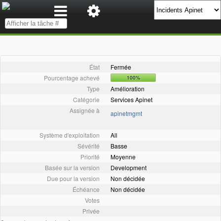
État
Fermée
Pourcentage achevé
100%
Type
Amélioration
Catégorie
Services Apinet
Assignée à
apinetmgmt
Système d'exploitation
All
Sévérité
Basse
Priorité
Moyenne
Basée sur la version
Development
Due pour la version
Non décidée
Échéance
Non décidée
Votes
Privée